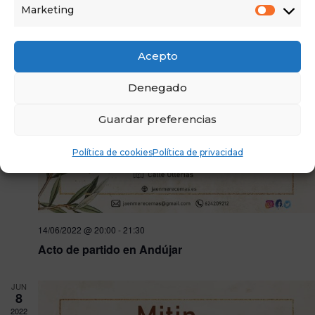
Marketing
JUN
14
Acepto
2022
Denegado
Guardar preferencias
Política de cookies
Política de privacidad
14/06/2022 @ 20:00
-
21:30
Acto de partido en Andújar
JUN
8
2022