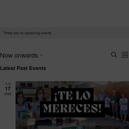
There are no upcoming events.
Even
E
Now onwards
Search
Lis
V
Sear
Select
Latest Past Events
N
date.
and
Vie
JUN
17
Navi
2022