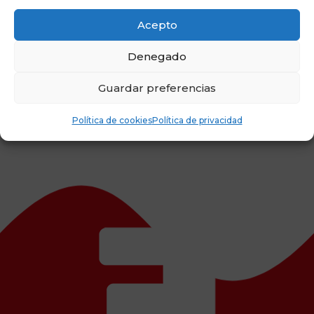
20:00 - 21:30
Acepto
Denegado
Mitin en Guarromán JAÉN
Gran fiesta fin de campaña JAÉN
Guardar preferencias
MERECE MÁS
MERECE MÁS
Política de cookies
Política de privacidad