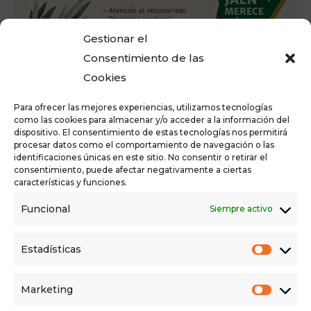
Gestionar el
Consentimiento de las
Cookies
Para ofrecer las mejores experiencias, utilizamos tecnologías
como las cookies para almacenar y/o acceder a la información del
Acto de partido de JAÉN MERECE MÁS en Andújar.
dispositivo. El consentimiento de estas tecnologías nos permitirá
procesar datos como el comportamiento de navegación o las
Martes 14 de junio, 20.30 en C/ Ollerías.
identificaciones únicas en este sitio. No consentir o retirar el
consentimiento, puede afectar negativamente a ciertas
características y funciones.
+ Añadir a Google Calendar
+ Agregar a iCalendar
Funcional
Siempre activo
DETAILS
Estadísticas
Date:
14/06/2022
Marketing
Time: