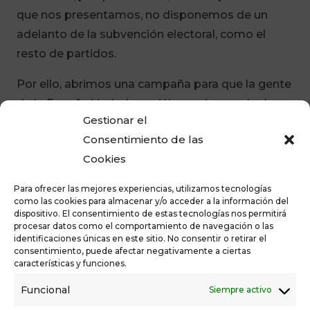
que nos presentamos, no disponemos de un
adelanto de la subvención electoral, como el
resto de partidos.
Por ello, abrimos una campaña para que la gente
de la España Vaciada podáis ayudarnos de dos
Gestionar el
formas, con microcréditos o con donaciones.
Consentimiento de las
Ya sabéis que somos gente del territorio que
Cookies
quiere llevar la voz de los ciudadanos a las
Para ofrecer las mejores experiencias, utilizamos tecnologías
instituciones para defender un modelo de país
como las cookies para almacenar y/o acceder a la información del
más justo para todos, vivas donde vivas.
dispositivo. El consentimiento de estas tecnologías nos permitirá
procesar datos como el comportamiento de navegación o las
identificaciones únicas en este sitio. No consentir o retirar el
Estamos planificando una modesta campaña
consentimiento, puede afectar negativamente a ciertas
electoral, con unos gastos reducidos, pero
características y funciones.
además, para poder tener buenos resultados
Funcional
Siempre activo
sabemos que es muy importante llevar las