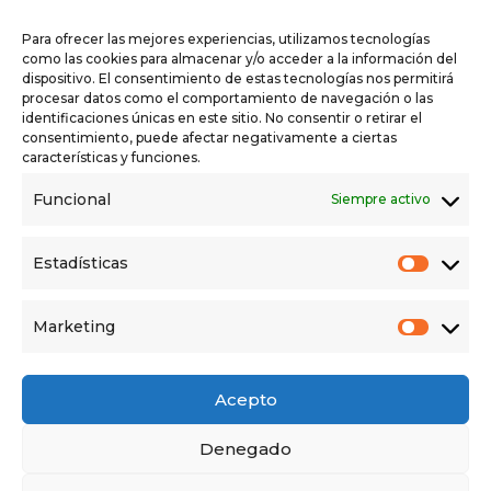
Para ofrecer las mejores experiencias, utilizamos tecnologías
como las cookies para almacenar y/o acceder a la información del
III Asamblea de la Revuelta de la España Vaciada
dispositivo. El consentimiento de estas tecnologías nos permitirá
en Priego (Cuenca)
procesar datos como el comportamiento de navegación o las
identificaciones únicas en este sitio. No consentir o retirar el
consentimiento, puede afectar negativamente a ciertas
En 2019 el Movimiento ciudadano Teruel Existe
características y funciones.
(integrante de la Revuelta de la España Vaciada)
Funcional
Siempre activo
se presentó a las elecciones generales como
Agrupación de electores y obtuvo
Estadísticas
representación: un diputado y dos senadores.
Ellos son las voces de la Revuelta de la España
Marketing
Vaciada en el Congreso y el Senado. Desde hace
dos años, los desequilibrios territoriales son
cuestiones visibles para la agenda política de
Acepto
medios de comunicación y de partidos políticos,
Denegado
y han pasado a formar parte de las
preocupaciones de los españoles. Despoblación