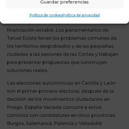
Guardar preferencias
y desequilibrios territoriales son gravísimos
problemas que requieren la adopción de
Política de cookies
Política de privacidad
medidas políticas muy importantes con una
financiación estable. Los parlamentarios de
Teruel Existe llevan los problemas comunes de
los territorios despoblados y de las pequeñas
ciudades a las sesiones de las Cortes y trabajan
para presentar propuestas que construyan
soluciones reales.
Las elecciones autonómicas en Castilla y León
son el primer proceso electoral, después de la
decisión de los movimientos ciudadanos en
Priego. España Vaciada concurre a estos
comicios con candidaturas en cinco provincias,
Burgos, Salamanca, Palencia y Valladolid;