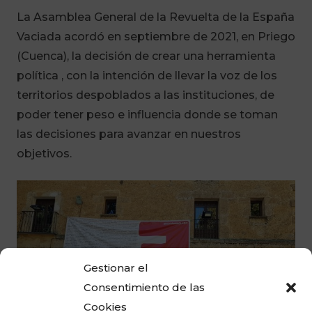
La Asamblea General de la Revuelta de la España
Vaciada acordó en septiembre de 2021, en Priego
(Cuenca), la decisión de crear una herramienta
política , con la intención de llevar la voz de los
territorios despoblados a las instituciones, de
poder tener peso e influencia donde se toman
las decisiones para avanzar en nuestros
objetivos.
Gestionar el
Consentimiento de las
Cookies