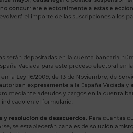
rza mayor, causa legal o política, suspensión el
no concurriere electoralmente a estas eleccione
devolverá el importe de las suscripciones a los p
das serán depositadas en la cuenta bancaria nú
spaña Vaciada para este proceso electoral en la
 en la Ley 16/2009, de 13 de Noviembre, de Servic
s autorizan expresamente a la España Vaciada y 
bro mediante adeudos y cargos en la cuenta ban
indicado en el formulario.
s y resolución de desacuerdos.
Para cuantas cue
arse, se establecerán canales de solución amist