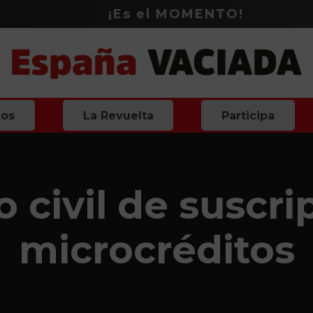
¡Es el
MOMENTO
!
ios
La Revuelta
Participa
o civil de suscri
microcréditos