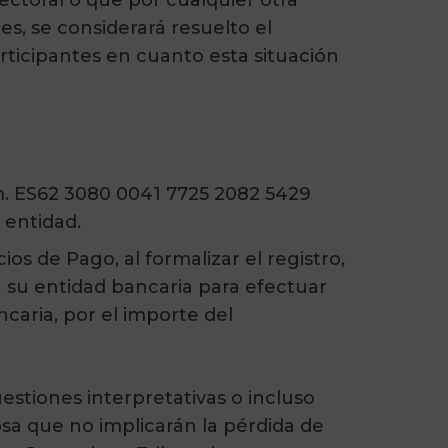
ectoral o que por cualquier otra
s, se considerará resuelto el
articipantes en cuanto esta situación
m. ES62 3080 0041 7725 2082 5429
 entidad.
ios de Pago, al formalizar el registro,
a su entidad bancaria para efectuar
caria, por el importe del
stiones interpretativas o incluso
osa que no implicarán la pérdida de