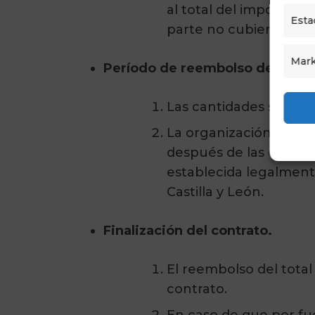
al total del importe su
Esta
parte no cubierta por
Mark
Período de reembolso de las ca
Las cantidades suscri
La organización políti
después de las eleccio
establecida legalment
Castilla y León.
Finalización del contrato.
El reembolso del total
contrato.