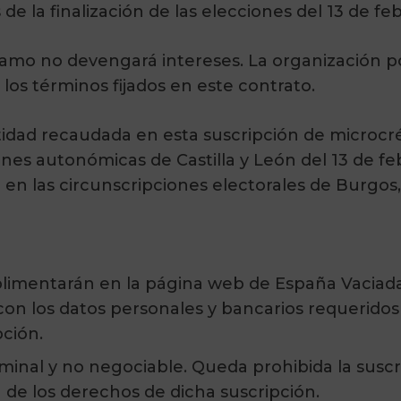
e la finalización de las elecciones del 13 de fe
tamo no devengará intereses. La organización po
los términos fijados en este contrato.
ntidad recaudada en esta suscripción de microcr
ones autonómicas de Castilla y León del 13 de fe
en las circunscripciones electorales de Burgos,
limentarán en la página web de España Vaciada 
con los datos personales y bancarios requeridos
pción.
minal y no negociable. Queda prohibida la suscr
 de los derechos de dicha suscripción.