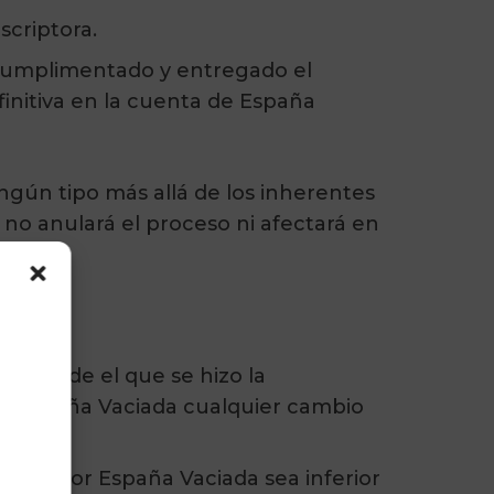
scriptora.
 cumplimentado y entregado el
initiva en la cuenta de España
ngún tipo más allá de los inherentes
 no anulará el proceso ni afectará en
go desde el que se hizo la
r a España Vaciada cualquier cambio
smo.
cibida por España Vaciada sea inferior