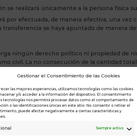
ón se realizará únicamente a la persona física su
drá por efectuada, de manera efectiva, una vez
la transferencia se haya apuntado de manera def
rga ningún derecho político ni propiedad de ni
o civil. La no consecución de la cantidad total
criptores.
Gestionar el Consentimiento de las Cookies
recer las mejores experiencias, utilizamos tecnologías como las cookies
macenar y/o acceder a la información del dispositivo. El consentimiento
as tecnologías nos permitirá procesar datos como el comportamiento de
zará en la misma cuenta bancaria o medio de pa
ión o las identificaciones únicas en este sitio. No consentir o retirar el
imiento, puede afectar negativamente a ciertas características y
na suscriptora tendrá la obligación de comunica
es.
nde desee que se realice la devolución del mi
ional
Siempre activo
otal de la subvención para gastos electorales re