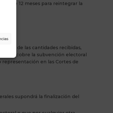
plazo de 12 meses para reintegrar la
.
cias
riptor de las cantidades recibidas,
partido cobre la subvención electoral
o representación en las Cortes de
rales supondrá la finalización del