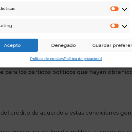
scrito, la organización política dispondrá de un 
dísticas
 dicha subvención.
eting
ntidades.
tas no serán reembolsables de forma anticipada
Acepto
Denegado
Guardar preferen
ca España Vaciada efectuará la devolución al susc
Política de cookies
Política de privacidad
nes, y al menos quince días después de que el 
e para los partidos políticos que hayan obtenid
 del crédito de acuerdo a estas condiciones gene