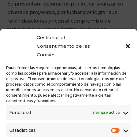
Se presentan ilusionados por lograr avanzar en
diversos proyectos, por luchar por lograr sus
reivindicaciones y «con el compromiso de
trabajar por nuestros territorios, la única
Gestionar el
promesa que podemos hacer es «trabajar,
Consentimiento de las
trabajar, trabajar» para «hacer, hacer y hacer».
Cookies
Para ofrecer las mejores experiencias, utilizamos tecnologías
como las cookies para almacenar y/o acceder a la información del
dispositivo. El consentimiento de estas tecnologías nos permitirá
procesar datos como el comportamiento de navegación o las
identificaciones únicas en este sitio. No consentir o retirar el
consentimiento, puede afectar negativamente a ciertas
características y funciones.
Funcional
Siempre activo
Estadísticas