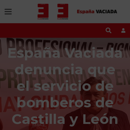
España Vaciada
denuncia que
el servicio de
bomberos de
Castilla y León