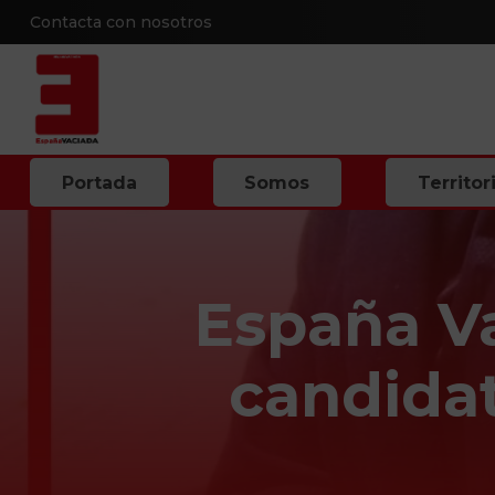
Contacta con nosotros
Portada
Somos
Territor
España Va
candida