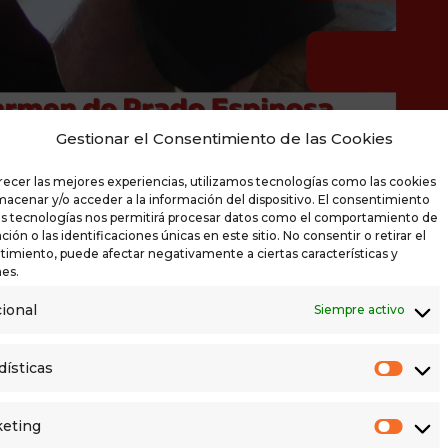
Gestionar el Consentimiento de las Cookies
recer las mejores experiencias, utilizamos tecnologías como las cookies
macenar y/o acceder a la información del dispositivo. El consentimiento
as tecnologías nos permitirá procesar datos como el comportamiento de
ión o las identificaciones únicas en este sitio. No consentir o retirar el
imiento, puede afectar negativamente a ciertas características y
es.
rdido la mitad de su población e
ional
Siempre activo
ndidata de España Vaciada León en Sahagún. Na
n Secundaria del municipio. Su vinculación con
dísticas
a «fundamental para este Ayuntamiento».
eting