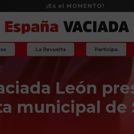
¡Es el
MOMENTO
!
ios
La Revuelta
Participa
ciada León pre
ta municipal de