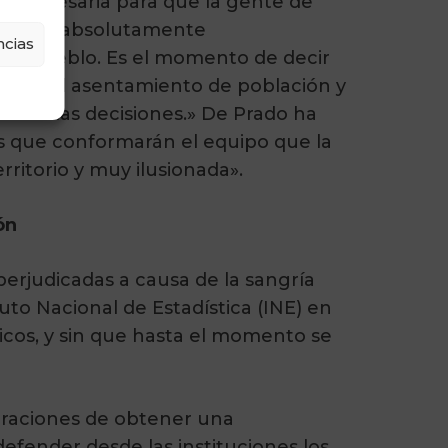
e necesaria para que la gente de
ambiará absolutamente
cias
omo pueblo. Es el momento de decir
as en el asentamiento de población y
toman las decisiones.» De Prado ha
as que conformarán el equipo que la
itorio y muy ilusionada».
ón
rjudicadas a causa de la sangría
o Nacional de Estadística (INE) en
sicos, y sin que hasta el momento se
piraciones de obtener una
efender desde las instituciones los