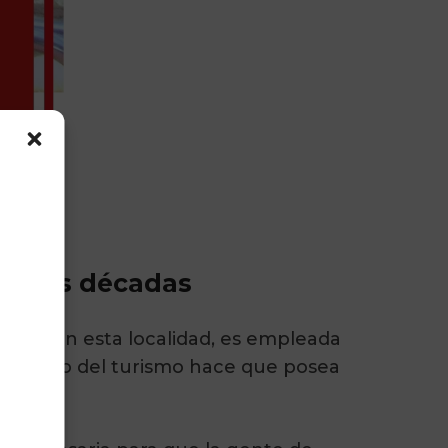
n tres décadas
cida en esta localidad, es empleada
 el mundo del turismo hace que posea