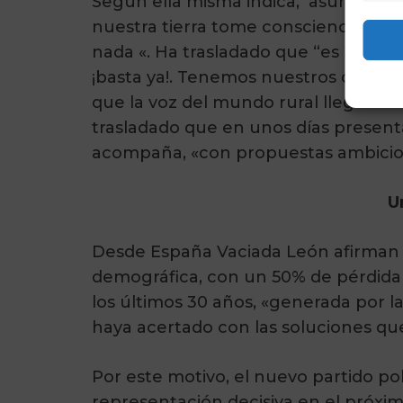
Según ella misma indica, asume est
nuestra tierra tome consciencia de
nada «. Ha trasladado que “es preci
¡basta ya!. Tenemos nuestros derech
que la voz del mundo rural llegue de
trasladado que en unos días present
acompaña, «con propuestas ambiciosa
U
Desde España Vaciada León afirman 
demográfica, con un 50% de pérdida 
los últimos 30 años, «generada por la
haya acertado con las soluciones q
Por este motivo, el nuevo partido po
representación decisiva en el próxim