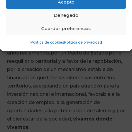
Acepto
España Vaciada queremos subrayar que, como
Denegado
marcan nuestros Estatutos, siempre estaremos
dispuestos a dialogar y a trabajar desde la
Guardar preferencias
independencia y la lealtad institucional con
Política de cookies
Política de privacidad
sentido de Estado, abogando, como llevamos
años reclamando, por un Pacto de Estado por el
reequilibrio territorial y a favor de la repoblación,
por la creación de un mecanismo estable de
financiación que lime las diferencias entre los
territorios, asegurando un país atractivo para la
inversión nacional e internacional, favorable a la
creación de empleo, a la generación de
oportunidades, a la potenciación de talento y por
el bienestar de la sociedad,
vivamos donde
vivamos.