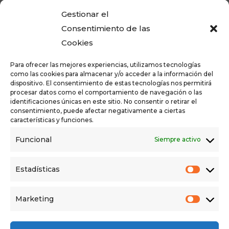
país.
Gestionar el
Consentimiento de las
Cookies
Opinamos que estos acuerdos económicos
seguirán repercutiendo en la desigualdad de la
Para ofrecer las mejores experiencias, utilizamos tecnologías
como las cookies para almacenar y/o acceder a la información del
cohesión social, repercutiendo negativamente en
dispositivo. El consentimiento de estas tecnologías nos permitirá
la situación económica de los territorios de la
procesar datos como el comportamiento de navegación o las
identificaciones únicas en este sitio. No consentir o retirar el
España Vaciada
(
que no vacía
) que seguiremos
consentimiento, puede afectar negativamente a ciertas
siendo territorios de sacrificio con una
características y funciones.
importante merma de servicios, infraestructuras,
Funcional
Siempre activo
comunicaciones, etc. de por sí muy deteriorados
e influyendo negativamente en la vida de todas
Estadísticas
las personas que habitamos estos territorios en
los que se va a provocar una agravio
Marketing
comparativo incomprensible.