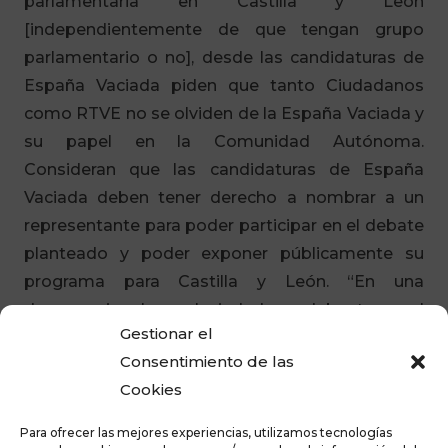
parlamentaria en Castilla y León
[independientemente de que tengan grupo
parlamentario o no], desde las candidaturas de
España Vaciada piden que tanto Ciudadanos
como RTVE no se olviden de la España Vaciada y
su papel en la Comunidad Autónoma.
Consideran que las candidaturas de España
Vaciada deben tener derecho a nombrar a un
representante para poder participar en el debate
planteado y poder exponer públicamente su
programa para Castilla y León. “En una
democracia plena el ciudadano debe tener el
Gestionar el
derecho a conocer todas sus opciones de voto,
Consentimiento de las
recibir las propuestas de todos los candidatos e
Cookies
informarse en debates donde se argumenten
sus programas políticos». Y destacan que es
Para ofrecer las mejores experiencias, utilizamos tecnologías