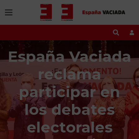
España Vaciada
reclama
participar en
los debates
electorales