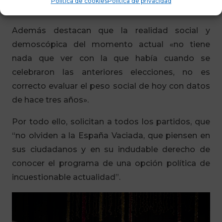
Política de cookies
Política de privacidad
nuestra comunidad autónoma: la despoblación”.
Además destacan que la realidad social y
demoscópica del momento actual «no tiene
nada que ver con la que había cuando se
celebraron las anteriores elecciones, no es
correcto evaluar el peso social de hoy con datos
de hace tres años».
Por todo ello, solicitan a todos los partidos, que
“no olviden a la España Vaciada, que piensen en
sus ciudadanos y en su indudable derecho de
conocer el programa de una opción política de
incuestionable actualidad”.