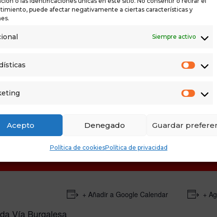
ión o las identificaciones únicas en este sitio. No consentir o retirar el
imiento, puede afectar negativamente a ciertas características y
es.
ional
Siempre activo
dísticas
eting
Acepto
Denegado
Guardar preferen
Política de cookies
Política de privacidad
+ Añadir a Google Calendar
+ Ag
da Vía Burgalesa