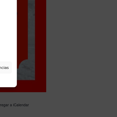
cias
regar a iCalendar