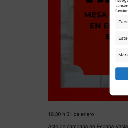
navegac
consent
funcion
Func
Esta
Mark
19.30 h 31 de enero
Acto de campaña de España Vacia