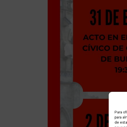
Para of
para al
de est