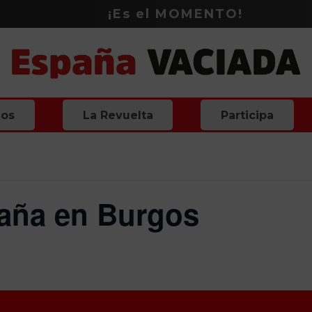
¡Es el
MOMENTO
!
ios
La Revuelta
Participa
aña en Burgos