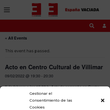
« All Events
This event has passed.
Acto en Centro Cultural de Villimar
09/02/2022 @ 19:30
-
20:30
9 de febrero a las 19.30 h, Acto de campaña en Centro
Cultural de Villimar
Gestionar el
Consentimiento de las
España Vaciada Vía Burgalesa
Cookies