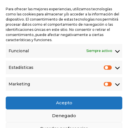
+ Añadir a Google Calendar
+ Agregar a iCalendar
Para ofrecer las mejores experiencias, utilizamos tecnologías
como las cookies para almacenar y/o acceder a la información del
dispositivo. El consentimiento de estas tecnologías nos permitirá
procesar datos como el comportamiento de navegación o las
DETAILS
identificaciones únicas en este sitio. No consentir o retirar el
consentimiento, puede afectar negativamente a ciertas
Date:
características y funciones.
09/02/2022
Funcional
Siempre activo
Time:
19:30 - 20:30
Estadísticas
Marketing
Acto en Melgar de Fernamental
Acto en Centro Cultural de Villadiego
Acepto
Denegado