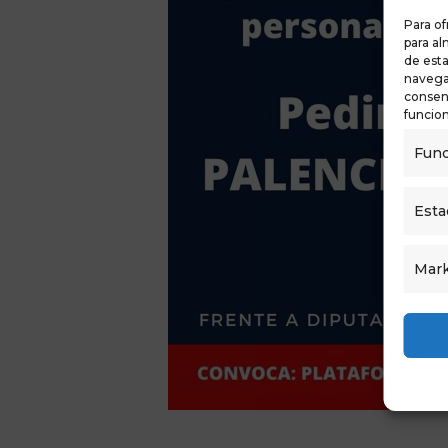
Para of
para al
de est
navegac
consent
funcion
Func
Esta
Mark