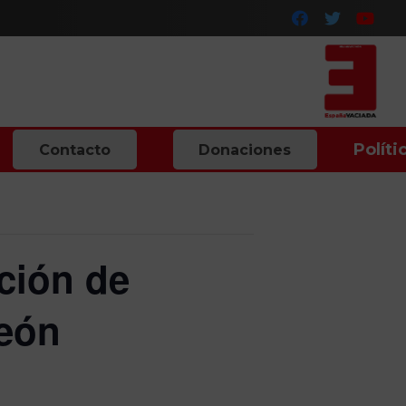
Políti
Contacto
Donaciones
ción de
León