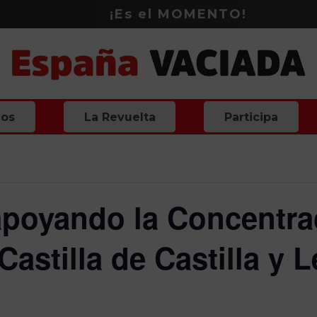
¡Es el
MOMENTO
!
ios
La Revuelta
Participa
apoyando la Concentra
astilla de Castilla y 