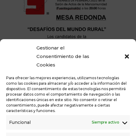
Gestionar el
Consentimiento de las
Cookies
Para ofrecer las mejores experiencias, utilizamos tecnologías
como las cookies para almacenar y/o acceder a la información del
dispositivo. El consentimiento de estas tecnologías nos permitirá
procesar datos como el comportamiento de navegación o las
Viernes 4 de febrero, 20.00 horas, Fuenteguinaldo, salón
identificaciones únicas en este sitio. No consentir o retirar el
de actos de la Mancomunidad. Mesa redonda «Los
consentimiento, puede afectar negativamente a ciertas
características y funciones.
desafíos del mundo rural», con los candidatos de España
Vaciada Salamanca, Verónica Santos, Carlos Lanchas y
Funcional
Siempre activo
Chema Dorado.