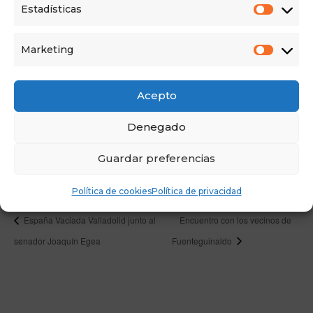
Estadísticas
+ Añadir a Google Calendar
+ Agregar a iCalendar
Marketing
DETAILS
Date:
Acepto
04/02/2022
Denegado
Time:
Guardar preferencias
20:00 - 22:00
Política de cookies
Política de privacidad
España Vaciada Valladolid junto al
Encuentro con los vecinos de
senador Joaquín Egea
Fuenteguinaldo