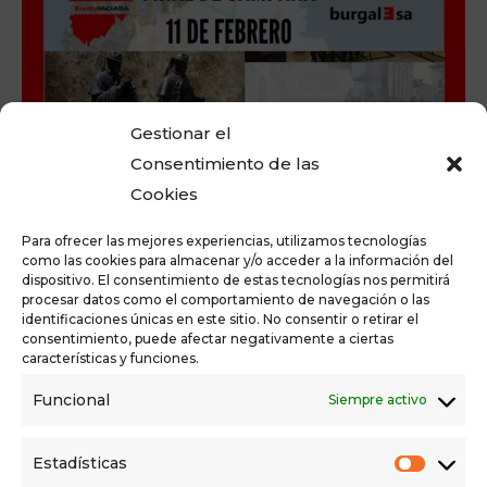
Gestionar el
Consentimiento de las
Cookies
Para ofrecer las mejores experiencias, utilizamos tecnologías
como las cookies para almacenar y/o acceder a la información del
dispositivo. El consentimiento de estas tecnologías nos permitirá
El viernes 11 de febrero, a las 19.00h, cierre de campaña
procesar datos como el comportamiento de navegación o las
identificaciones únicas en este sitio. No consentir o retirar el
de España Vaciada Vía Burgalesa con pasacalles con
consentimiento, puede afectar negativamente a ciertas
dulzaineros desde la Catedral de Burgos hasta el Teatro
características y funciones.
Principal.
Funcional
Siempre activo
+ Añadir a Google Calendar
+ Agregar a iCalendar
Estadísticas