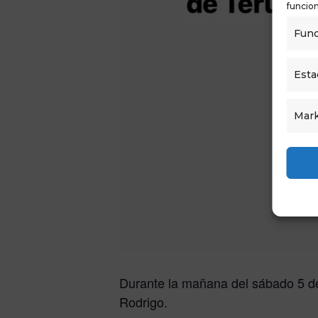
funcion
Func
Esta
Mark
Durante la mañana del sábado 5 de
Rodrigo.