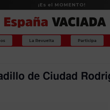
¡Es el
MOMENTO
!
ios
La Revuelta
Participa
cadillo de Ciudad Rodr