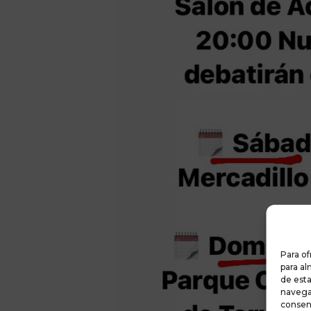
Para of
para al
de est
navegac
consent