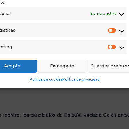
es.
ional
Siempre activo
dísticas
eting
Acepto
Denegado
Guardar preferen
Política de cookies
Política de privacidad
 febrero, los candidatos de España Vaciada Salamanca v