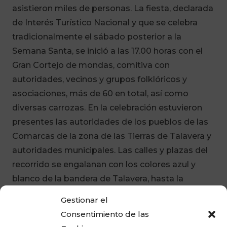
asistieron miles de personas. La fiesta, declarada
de Interés Turístico Nacional y que se celebra
tradicionalmente el sábado posterior a la
Semana Santa, se inició a las 17.00 horas con el
Gran Cortejo de mondas, comitiva con
autoridades, vecinos y grupos folklóricos y
asociaciones, más de 60 en total, así como
diversas carrozas. En la celebración estuvieron
presentes las autoridades de los pueblos de las
Comarcas de la zona de las Tierras de Talavera y
autoridades municipales. Las calles y plazas del
recorrido se engalanan con los colores azul y
blanco de la bandera de Talavera, hasta la
Basílica del Prado, donde termina, y las flores,
Gestionar el
dulces típicos, panes, bailes y tradiciones son los
Consentimiento de las
protagonistas.