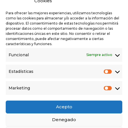
Cookies
Entre los asistentes de esta arraigada fiesta, que
Para ofrecer las mejores experiencias, utilizamos tecnologías
para la mayoría es también un encuentro de
como las cookies para almacenar y/o acceder a la información del
dispositivo. El consentimiento de estas tecnologías nos permitirá
identidad comarcal, se echó en falta al
procesar datos como el comportamiento de navegación o las
Presidente Regional Emiliano García Page y es
identificaciones únicas en este sitio. No consentir o retirar el
consentimiento, puede afectar negativamente a ciertas
que parece ser que, «en una de las fiestas
características y funciones.
grandes de la Región, Talavera no merece la
Funcional
Siempre activo
presencia de la máxima autoridad regional,
enviando a uno de sus consejeros, Francisco
Estadísticas
Martínez Arroyo», denunciaron desde Nosotros
Talavera. Esta formación ha querido denunciar la
Marketing
falta de interés en las tradiciones históricas de
esta zona por parte del presidente de todos los
castellanos manchegos, Emiliano García Page,
Acepto
«el cual demuestra, una vez más, el ninguneo
Denegado
hacia Talavera y sus Tierras». La presencia de la