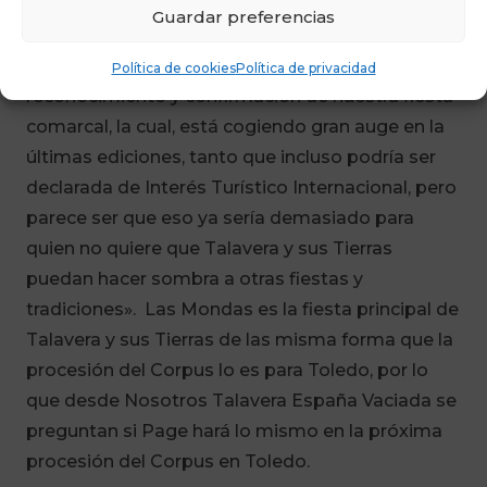
primera autoridad regional en el Gran Cortejo de
Guardar preferencias
Mondas, como institución, independientemente
de su filiación ideológica, «supone un
Política de cookies
Política de privacidad
reconocimiento y confirmación de nuestra fiesta
comarcal, la cual, está cogiendo gran auge en la
últimas ediciones, tanto que incluso podría ser
declarada de Interés Turístico Internacional, pero
parece ser que eso ya sería demasiado para
quien no quiere que Talavera y sus Tierras
puedan hacer sombra a otras fiestas y
tradiciones». Las Mondas es la fiesta principal de
Talavera y sus Tierras de las misma forma que la
procesión del Corpus lo es para Toledo, por lo
que desde Nosotros Talavera España Vaciada se
preguntan si Page hará lo mismo en la próxima
procesión del Corpus en Toledo.