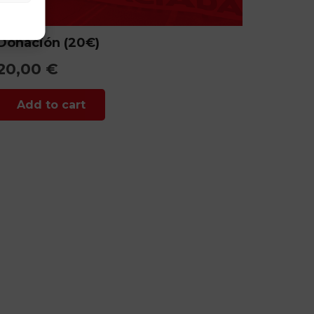
Donación (20€)
20,00
€
Add to cart