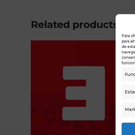
Related products
Para of
para al
de est
navegac
consent
funcion
Func
Esta
Mark