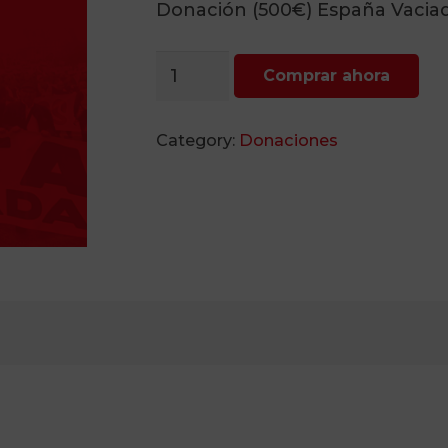
Donación (500€) España Vacia
Donación
Comprar ahora
(500€)
quantity
Category:
Donaciones