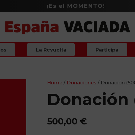
¡Es el
MOMENTO
!
ios
La Revuelta
Participa
Home
/
Donaciones
/ Donación (50
Donación 
500,00
€