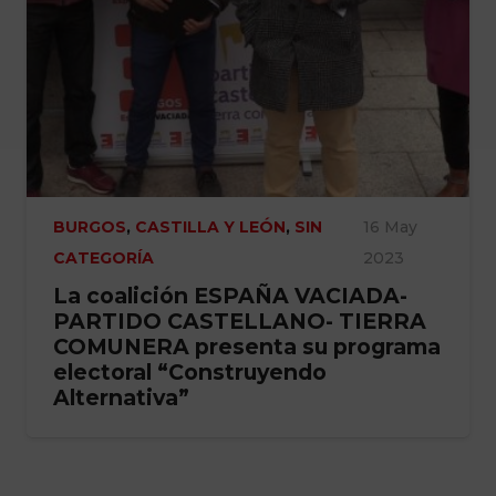
BURGOS
,
CASTILLA Y LEÓN
,
SIN
16 May
CATEGORÍA
2023
La coalición ESPAÑA VACIADA-
PARTIDO CASTELLANO- TIERRA
COMUNERA presenta su programa
electoral “Construyendo
Alternativa”