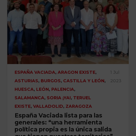
ESPAÑA VACIADA
,
ARAGON EXISTE
,
1 Jul
ASTURIAS
,
BURGOS
,
CASTILLA Y LEÓN
,
2023
HUESCA
,
LEÓN
,
PALENCIA
,
SALAMANCA
,
SORIA ¡YA!
,
TERUEL
EXISTE
,
VALLADOLID
,
ZARAGOZA
España Vaciada lista para las
generales: “una herramienta
política propia es la única salida