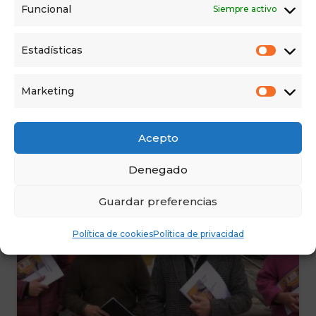
Funcional
Siempre activo
CASTILLA Y LEÓN
,
BURGOS
19 May 2023
La coalición ESPAÑA VACIADA-
Estadísticas
PARTIDO CASTELLANO- TIERRA
COMUNERA (EV-PCAS-TC)
Marketing
denuncia los incumplimientos del
PP con Burgos
Acepto
Denegado
Guardar preferencias
Política de cookies
Política de privacidad