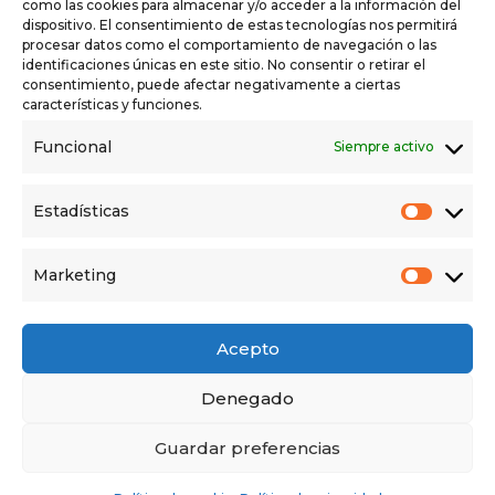
como las cookies para almacenar y/o acceder a la información del
dispositivo. El consentimiento de estas tecnologías nos permitirá
«Queremos hacer un
Valladolid joven, creativo
procesar datos como el comportamiento de navegación o las
y atractivo, mejorando la calidad de vida,
identificaciones únicas en este sitio. No consentir o retirar el
consentimiento, puede afectar negativamente a ciertas
creando espacios de convivencia para todos los
características y funciones.
vecinos, apostando firmemente por el proyecto
Funcional
Siempre activo
del soterramiento, como actuación necesaria
para integrar todas las zonas de la ciudad y dejar
Estadísticas
de tener vecinos de primera y de segunda.
Trabajaremos para combinar la actualización de
tradición-artesanía con la modernidad y la
Marketing
tecnología.
Creemos en un Valladolid inteligente
y climáticamente neutro. Una ciudad próxima a
Acepto
la ciudadanía y un urbanismo sostenible»,
Denegado
explicó.
Indicó que el mayor esfuerzo que se va a realizar
Guardar preferencias
desde España Vaciada Valladolid está destinado