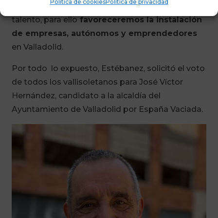
Política de cookies
Política de privacidad
a
fijar población
y evitar la emigración de
talento, para ello
favoreceremos la instalación
de empresas, autónomos y emprendedores
en Valladolid.
Por todo lo expuesto, Estébanez, solicitó el voto
de todos los vallisoletanos para José Víctor
Hernández, candidato a la alcaldía del
Ayuntamiento de Valladolid por España Vaciada.