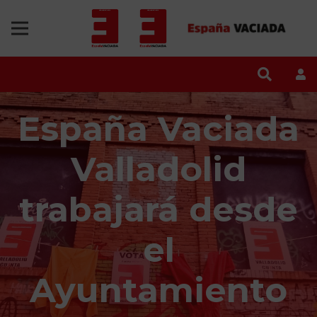
España Vaciada
Valladolid
trabajará desde
el
Ayuntamiento