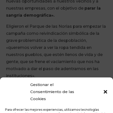
nuevas oportunidades a nuestros vecinos y a
nuestras empresas, con el objetivo de
parar la
sangría demográfica».
Eligieron el Parque de las Norias para empezar la
campaña como reivindicación simbólica de la
grave problemática de la despoblación,
«queremos volver a ver la ropa tendida en
nuestros pueblos, que estén llenos de vida y de
gente, que se frene el vaciamiento que nos ha
motivado a dar el paso de adentrarnos en las
instituciones».
Gestionar el
Trasladó que desde la formación política España
Consentimiento de las
Vaciada
«apostamos por nuestros jóvenes, por
Cookies
el retorno del talento,
población bien formada
que necesita nuestro apoyo».
Para ofrecer las mejores experiencias, utilizamos tecnologías