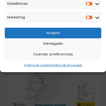
Estadísticas
20 Abr 2023
El viernes 13 de Abril se reunieron la
Marketing
coordinadora provincial de España
Vaciada Palencia, Nieves Trigueros,
Acepto
con el presidente de…
Denegado
Guardar preferencias
CASTILLA Y LEÓN
SALAMANCA
Política de cookies
Política de privacidad