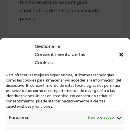
Bierzo en el que se configura
candidatura de la España Vaciada
para la…
Gestionar el
CASTILLA Y LEÓN
PALENCIA
Consentimiento de las
Cookies
Para ofrecer las mejores experiencias, utilizamos tecnologías
como las cookies para almacenar y/o acceder a la información del
dispositivo. El consentimiento de estas tecnologías nos permitirá
procesar datos como el comportamiento de navegación o las
identificaciones únicas en este sitio. No consentir o retirar el
consentimiento, puede afectar negativamente a ciertas
características y funciones.
España Vaciada Palencia y
CEOE Palencia se
Funcional
Siempre activo
comprometen a colaborar para
impulsar la provincia